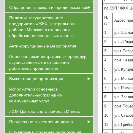
Обращения граждан и юридических лиц
по КУП "ЖКХ Це
№
Политика государственного
Адрес при
п/п
предприятия «ЖКХ Центрального
района г.Минска» в отношении
1
ул. Засла
обработки персональных данных
2
ул. Л.Укра
Антикоррупционные мероприятия
3
пр-т Побе
Перечень административных процедур,
4
пр-т Неза
осуществляемых в отношении
работников предприятия
5
ул. Купал
Вышестоящая организация
6
ул. Мельн
7
ул. Роман
Исполнители основных и
дополнительных жилищно-
8
ул. Засла
коммунальных услуг
9
пр-т Побе
ЖЭУ Центрального района г.Минска
10
ул. Старов
Поадресное закрепление домов
11
ул. Грибо
Объявления, полезная информация