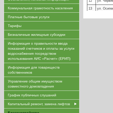
12
ул. Червя
Коммунальная грамотность населения
13
ул. Осипе
Платные бытовые услуги
Тарифы
Безналичные жилищные субсидии
Информация о правильности ввода
показаний счетчиков и оплаты за услуги
водоснабжения посредством
использования АИС «Расчет» (ЕРИП)
Информация для товариществ
собственников
Управление общим имуществом
совместного домовладения
График публичных слушаний
Капитальный ремонт, замена лифтов
Благоустройство