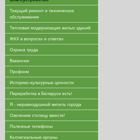
Текущий ремонт и техническое
обслуживание
Тепловая модернизация жилых зданий
ЖКХ в вопросах и ответах
Охрана труда
Вакансии
Профком
Историко-культурные ценности
Переработка в Беларуси есть!
Я - неравнодушный житель города
Озеленим столицу вместе!
Полезные телефоны
Коллегиальные органы