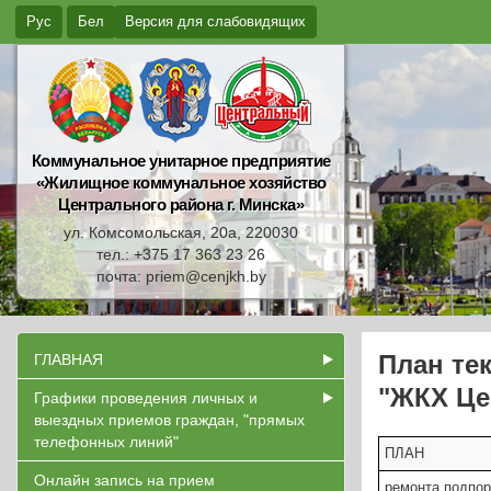
Рус
Бел
Версия для слабовидящих
Коммунальное унитарное предприятие
«Жилищное коммунальное хозяйство
Центрального района г. Минска»
ул. Комсомольская, 20а, 220030
тел.: +375 17 363 23 26
почта: priem@cenjkh.by
План те
ГЛАВНАЯ
"ЖКХ Цен
Графики проведения личных и
выездных приемов граждан, "прямых
телефонных линий"
ПЛАН
Онлайн запись на прием
ремонта подпор