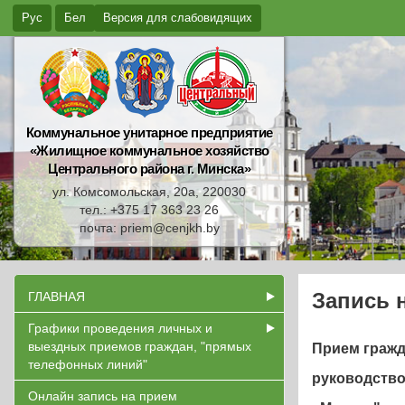
Рус
Бел
Версия для слабовидящих
Коммунальное унитарное предприятие
«Жилищное коммунальное хозяйство
Центрального района г. Минска»
ул. Комсомольская, 20а, 220030
тел.: +375 17 363 23 26
почта: priem@cenjkh.by
Запись 
ГЛАВНАЯ
Графики проведения личных и
выездных приемов граждан, "прямых
Прием гражд
телефонных линий"
руководство
Онлайн запись на прием