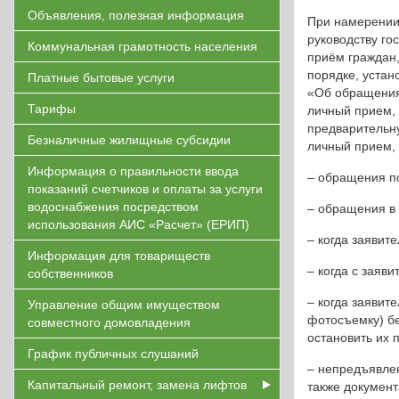
Объявления, полезная информация
При намерении 
руководству го
Коммунальная грамотность населения
приём граждан,
порядке, устан
Платные бытовые услуги
«Об обращения
Тарифы
личный прием, 
предварительну
Безналичные жилищные субсидии
личный прием, 
Информация о правильности ввода
– обращения по
показаний счетчиков и оплаты за услуги
водоснабжения посредством
– обращения в 
использования АИС «Расчет» (ЕРИП)
– когда заявит
Информация для товариществ
– когда с зая
собственников
– когда заявит
Управление общим имуществом
фотосъемку) бе
совместного домовладения
остановить их 
График публичных слушаний
– непредъявлен
Капитальный ремонт, замена лифтов
также докумен