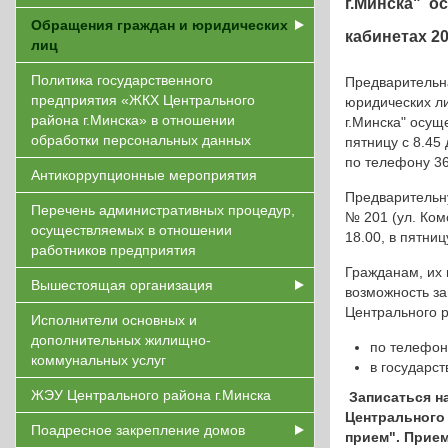
г.Минска" о
Обращения граждан и юридических
кабинетах 203
лиц
Политика государственного
Предварительна
предприятия «ЖКХ Центрального
юридических ли
района г.Минска» в отношении
г.Минска" осуще
обработки персональных данных
пятницу с 8.45
по телефону 36
Антикоррупционные мероприятия
Предварительну
Перечень административных процедур,
№ 201 (ул. Комс
осуществляемых в отношении
18.00, в пятниц
работников предприятия
Гражданам, их
Вышестоящая организация
возможность за
Центрального р
Исполнители основных и
дополнительных жилищно-
по телефон
коммунальных услуг
в государс
ЖЭУ Центрального района г.Минска
Записаться н
Центрального 
Поадресное закрепление домов
прием". Прием