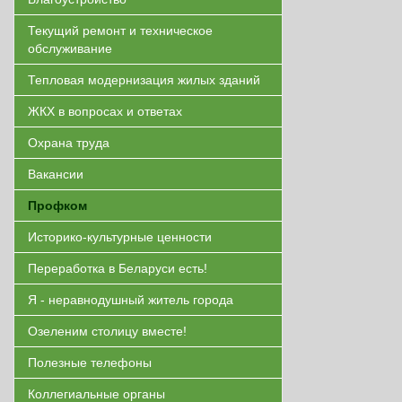
Текущий ремонт и техническое
обслуживание
Тепловая модернизация жилых зданий
ЖКХ в вопросах и ответах
Охрана труда
Вакансии
Профком
Историко-культурные ценности
Переработка в Беларуси есть!
Я - неравнодушный житель города
Озеленим столицу вместе!
Полезные телефоны
Коллегиальные органы